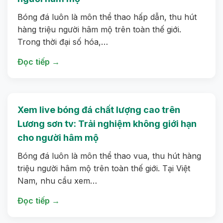
Bóng đá luôn là môn thể thao hấp dẫn, thu hút
hàng triệu người hâm mộ trên toàn thế giới.
Trong thời đại số hóa,…
Đọc tiếp →
Xem live bóng đá chất lượng cao trên
Lương sơn tv: Trải nghiệm không giới hạn
cho người hâm mộ
Bóng đá luôn là môn thể thao vua, thu hút hàng
triệu người hâm mộ trên toàn thế giới. Tại Việt
Nam, nhu cầu xem…
Đọc tiếp →