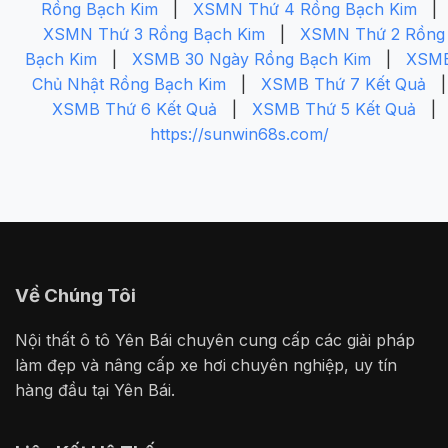
Rồng Bạch Kim
|
XSMN Thứ 4 Rồng Bạch Kim
|
XSMN Thứ 3 Rồng Bạch Kim
|
XSMN Thứ 2 Rồng
Bạch Kim
|
XSMB 30 Ngày Rồng Bạch Kim
|
XSM
Chủ Nhật Rồng Bạch Kim
|
XSMB Thứ 7 Kết Quả
|
XSMB Thứ 6 Kết Quả
|
XSMB Thứ 5 Kết Quả
|
https://sunwin68s.com/
Về Chúng Tôi
Nội thất ô tô Yên Bái chuyên cung cấp các giải pháp
làm đẹp và nâng cấp xe hơi chuyên nghiệp, uy tín
hàng đầu tại Yên Bái.