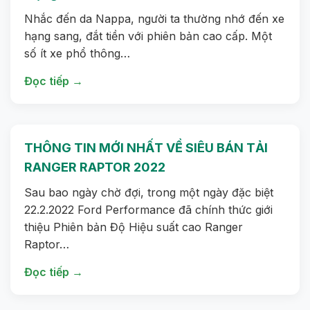
Nhắc đến da Nappa, người ta thường nhớ đến xe
hạng sang, đắt tiền với phiên bản cao cấp. Một
số ít xe phổ thông…
Đọc tiếp →
THÔNG TIN MỚI NHẤT VỀ SIÊU BÁN TẢI
RANGER RAPTOR 2022
Sau bao ngày chờ đợi, trong một ngày đặc biệt
22.2.2022 Ford Performance đã chính thức giới
thiệu Phiên bản Độ Hiệu suất cao Ranger
Raptor…
Đọc tiếp →