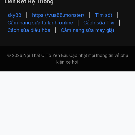
Liên Kết Hệ Thống
sky88
|
https://vua88.monster/
|
Tìm sđt
|
Cẩm nang sửa tủ lạnh online
|
Cách sửa Tivi
|
Cách sửa điều hòa
|
Cẩm nang sửa máy giặt
© 2026 Nội Thất Ô Tô Yên Bái. Cập nhật mọi thông tin về phụ
kiện xe hơi.