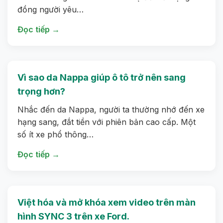
đồng người yêu…
Đọc tiếp →
Vì sao da Nappa giúp ô tô trở nên sang
trọng hơn?
Nhắc đến da Nappa, người ta thường nhớ đến xe
hạng sang, đắt tiền với phiên bản cao cấp. Một
số ít xe phổ thông…
Đọc tiếp →
Việt hóa và mở khóa xem video trên màn
hình SYNC 3 trên xe Ford.