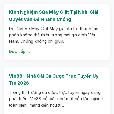
Kinh Nghiệm Sửa Máy Giặt Tại Nhà: Giải
Quyết Vấn Đề Nhanh Chóng
Đôi Nét Về Máy Giặt Máy giặt đã trở thành một
phần không thể thiếu trong mỗi gia đình Việt
Nam. Chúng không chỉ giúp…
Đọc tiếp →
Vin88 – Nhà Cái Cá Cược Trực Tuyến Uy
Tín 2026
Trong thị trường cá cược trực tuyến ngày càng
phát triển, Vin88 nổi bật như một nền tảng giải trí
toàn diện, mang đến người…