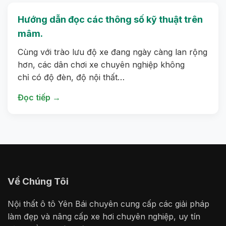
Hướng dẫn đọc các thông số kỹ thuật trên
mâm.
Cùng với trào lưu độ xe đang ngày càng lan rộng
hơn, các dân chơi xe chuyên nghiệp không
chỉ có độ đèn, độ nội thất…
Đọc tiếp →
Về Chúng Tôi
Nội thất ô tô Yên Bái chuyên cung cấp các giải pháp
làm đẹp và nâng cấp xe hơi chuyên nghiệp, uy tín