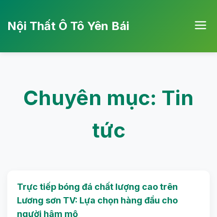
Nội Thất Ô Tô Yên Bái
Chuyên mục: Tin
tức
Trực tiếp bóng đá chất lượng cao trên
Lương sơn TV: Lựa chọn hàng đầu cho
người hâm mộ