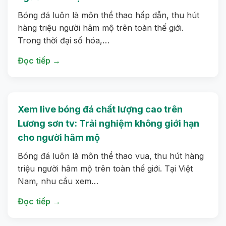
Bóng đá luôn là môn thể thao hấp dẫn, thu hút
hàng triệu người hâm mộ trên toàn thế giới.
Trong thời đại số hóa,…
Đọc tiếp →
Xem live bóng đá chất lượng cao trên
Lương sơn tv: Trải nghiệm không giới hạn
cho người hâm mộ
Bóng đá luôn là môn thể thao vua, thu hút hàng
triệu người hâm mộ trên toàn thế giới. Tại Việt
Nam, nhu cầu xem…
Đọc tiếp →