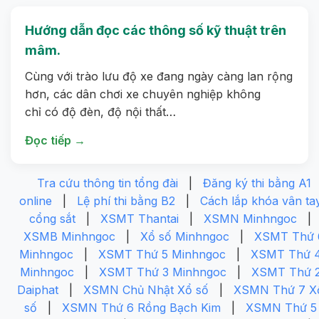
Hướng dẫn đọc các thông số kỹ thuật trên
mâm.
Cùng với trào lưu độ xe đang ngày càng lan rộng
hơn, các dân chơi xe chuyên nghiệp không
chỉ có độ đèn, độ nội thất…
Đọc tiếp →
Tra cứu thông tin tổng đài
|
Đăng ký thi bằng A1
online
|
Lệ phí thi bằng B2
|
Cách lắp khóa vân ta
cổng sắt
|
XSMT Thantai
|
XSMN Minhngoc
|
XSMB Minhngoc
|
Xổ số Minhngoc
|
XSMT Thứ 
Minhngoc
|
XSMT Thứ 5 Minhngoc
|
XSMT Thứ 
Minhngoc
|
XSMT Thứ 3 Minhngoc
|
XSMT Thứ 
Daiphat
|
XSMN Chủ Nhật Xổ số
|
XSMN Thứ 7 X
số
|
XSMN Thứ 6 Rồng Bạch Kim
|
XSMN Thứ 5