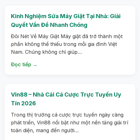
Kinh Nghiệm Sửa Máy Giặt Tại Nhà: Giải
Quyết Vấn Đề Nhanh Chóng
Đôi Nét Về Máy Giặt Máy giặt đã trở thành một
phần không thể thiếu trong mỗi gia đình Việt
Nam. Chúng không chỉ giúp…
Đọc tiếp →
Vin88 – Nhà Cái Cá Cược Trực Tuyến Uy
Tín 2026
Trong thị trường cá cược trực tuyến ngày càng
phát triển, Vin88 nổi bật như một nền tảng giải trí
toàn diện, mang đến người…