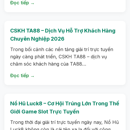
Đọc tiếp →
CSKH TA88 – Dịch Vụ Hỗ Trợ Khách Hàng
Chuyên Nghiệp 2026
Trong bối cảnh các nền tảng giải trí trực tuyến
ngày càng phát triển, CSKH TA88 – dịch vụ
chăm sóc khách hàng của TA88…
Đọc tiếp →
Nổ Hũ Luck8 – Cơ Hội Trúng Lớn Trong Thế
Giới Game Slot Trực Tuyến
Trong thời đại giải trí trực tuyến ngày nay, Nổ Hũ
Luck8 không còn là cái tên xa lạ đối với cộng