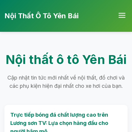
Nội Thất Ô Tô Yên Bái
Nội thất ô tô Yên Bái
Cập nhật tin tức mới nhất về nội thất, đồ chơi và
các phụ kiện hiện đại nhất cho xe hơi của bạn.
Trực tiếp bóng đá chất lượng cao trên
Lương sơn TV: Lựa chọn hàng đầu cho
người hâm mộ