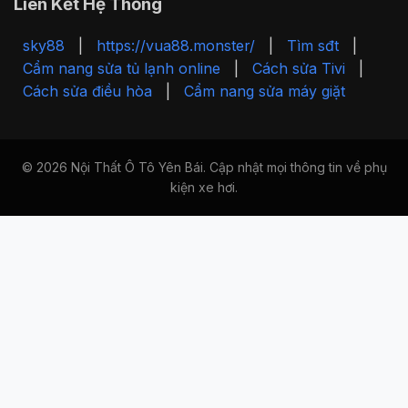
Liên Kết Hệ Thống
sky88
|
https://vua88.monster/
|
Tìm sđt
|
Cẩm nang sửa tủ lạnh online
|
Cách sửa Tivi
|
Cách sửa điều hòa
|
Cẩm nang sửa máy giặt
© 2026 Nội Thất Ô Tô Yên Bái. Cập nhật mọi thông tin về phụ
kiện xe hơi.