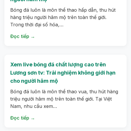
Bóng đá luôn là môn thể thao hấp dẫn, thu hút
hàng triệu người hâm mộ trên toàn thế giới.
Trong thời đại số hóa,…
Đọc tiếp →
Xem live bóng đá chất lượng cao trên
Lương sơn tv: Trải nghiệm không giới hạn
cho người hâm mộ
Bóng đá luôn là môn thể thao vua, thu hút hàng
triệu người hâm mộ trên toàn thế giới. Tại Việt
Nam, nhu cầu xem…
Đọc tiếp →