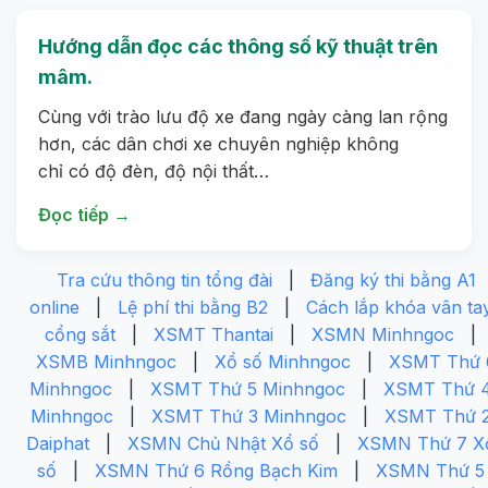
Hướng dẫn đọc các thông số kỹ thuật trên
mâm.
Cùng với trào lưu độ xe đang ngày càng lan rộng
hơn, các dân chơi xe chuyên nghiệp không
chỉ có độ đèn, độ nội thất…
Đọc tiếp →
Tra cứu thông tin tổng đài
|
Đăng ký thi bằng A1
online
|
Lệ phí thi bằng B2
|
Cách lắp khóa vân ta
cổng sắt
|
XSMT Thantai
|
XSMN Minhngoc
|
XSMB Minhngoc
|
Xổ số Minhngoc
|
XSMT Thứ 
Minhngoc
|
XSMT Thứ 5 Minhngoc
|
XSMT Thứ 
Minhngoc
|
XSMT Thứ 3 Minhngoc
|
XSMT Thứ 
Daiphat
|
XSMN Chủ Nhật Xổ số
|
XSMN Thứ 7 X
số
|
XSMN Thứ 6 Rồng Bạch Kim
|
XSMN Thứ 5