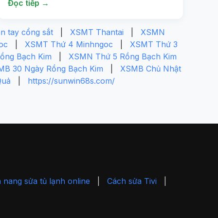
Đọc tiếp →
n tay cổng sắt
|
XSMT Thantai
|
XSMN
oc
|
XSMT Thứ 4 Minhngoc
|
XSMT Thứ 3
ồng Bạch Kim
|
XSMN Thứ 5 Rồng Bạch Kim
MB 30 Ngày Rồng Bạch Kim
|
XSMB Chủ Nhật
Quả
|
https://sunwin68s.com/
 nang sửa tủ lạnh online
|
Cách sửa Tivi
|