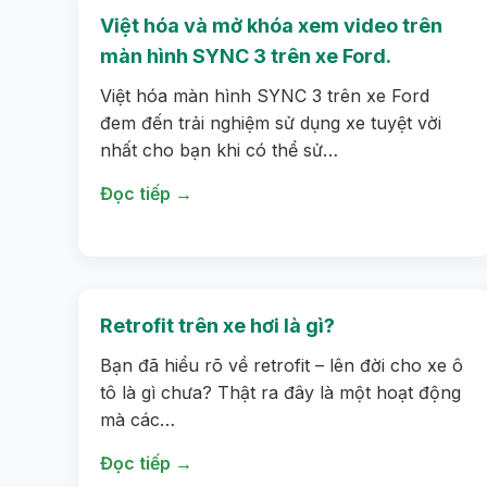
Việt hóa và mở khóa xem video trên
màn hình SYNC 3 trên xe Ford.
Việt hóa màn hình SYNC 3 trên xe Ford
đem đến trải nghiệm sử dụng xe tuyệt vời
nhất cho bạn khi có thể sử…
Đọc tiếp →
Retrofit trên xe hơi là gì?
Bạn đã hiểu rõ về retrofit – lên đời cho xe ô
tô là gì chưa? Thật ra đây là một hoạt động
mà các…
Đọc tiếp →