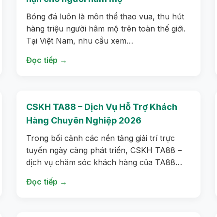
Bóng đá luôn là môn thể thao vua, thu hút
hàng triệu người hâm mộ trên toàn thế giới.
Tại Việt Nam, nhu cầu xem…
Đọc tiếp →
CSKH TA88 – Dịch Vụ Hỗ Trợ Khách
Hàng Chuyên Nghiệp 2026
Trong bối cảnh các nền tảng giải trí trực
tuyến ngày càng phát triển, CSKH TA88 –
dịch vụ chăm sóc khách hàng của TA88…
Đọc tiếp →