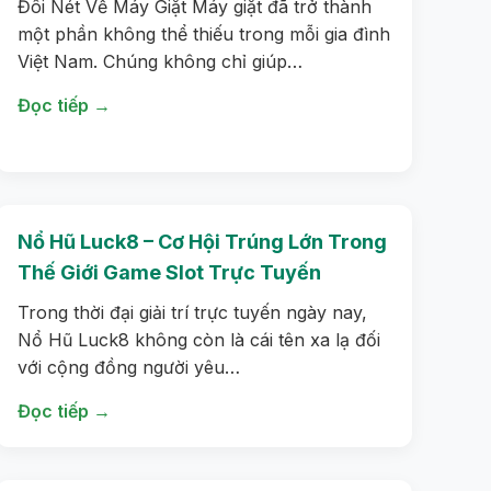
Đôi Nét Về Máy Giặt Máy giặt đã trở thành
một phần không thể thiếu trong mỗi gia đình
Việt Nam. Chúng không chỉ giúp…
Đọc tiếp →
Nổ Hũ Luck8 – Cơ Hội Trúng Lớn Trong
Thế Giới Game Slot Trực Tuyến
Trong thời đại giải trí trực tuyến ngày nay,
Nổ Hũ Luck8 không còn là cái tên xa lạ đối
với cộng đồng người yêu…
Đọc tiếp →