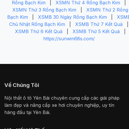
Rồng Bạch Kim
|
XSMN Thứ 4 Rồng Bạch Kim
|
XSMN Thứ 3 Rồng Bạch Kim
|
XSMN Thứ 2 Rồng
Bạch Kim
|
XSMB 30 Ngày Rồng Bạch Kim
|
XSM
Chủ Nhật Rồng Bạch Kim
|
XSMB Thứ 7 Kết Quả
|
XSMB Thứ 6 Kết Quả
|
XSMB Thứ 5 Kết Quả
|
https://sunwin68s.com/
Về Chúng Tôi
Nội thất ô tô Yên Bái chuyên cung cấp các giải pháp
làm đẹp và nâng cấp xe hơi chuyên nghiệp, uy tín
hàng đầu tại Yên Bái.