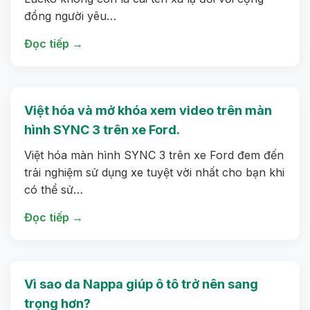
đồng người yêu…
Đọc tiếp →
Việt hóa và mở khóa xem video trên màn
hình SYNC 3 trên xe Ford.
Việt hóa màn hình SYNC 3 trên xe Ford đem đến
trải nghiệm sử dụng xe tuyệt vời nhất cho bạn khi
có thể sử…
Đọc tiếp →
Vì sao da Nappa giúp ô tô trở nên sang
trọng hơn?