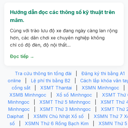
Hướng dẫn đọc các thông số kỹ thuật trên
mâm.
Cùng với trào lưu độ xe đang ngày càng lan rộng
hơn, các dân chơi xe chuyên nghiệp không
chỉ có độ đèn, độ nội thất…
Đọc tiếp →
Tra cứu thông tin tổng đài
|
Đăng ký thi bằng A1
online
|
Lệ phí thi bằng B2
|
Cách lắp khóa vân ta
cổng sắt
|
XSMT Thantai
|
XSMN Minhngoc
|
XSMB Minhngoc
|
Xổ số Minhngoc
|
XSMT Thứ 
Minhngoc
|
XSMT Thứ 5 Minhngoc
|
XSMT Thứ 
Minhngoc
|
XSMT Thứ 3 Minhngoc
|
XSMT Thứ 
Daiphat
|
XSMN Chủ Nhật Xổ số
|
XSMN Thứ 7 X
số
|
XSMN Thứ 6 Rồng Bạch Kim
|
XSMN Thứ 5