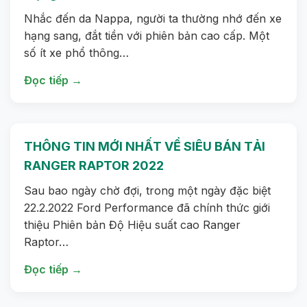
Nhắc đến da Nappa, người ta thường nhớ đến xe
hạng sang, đắt tiền với phiên bản cao cấp. Một
số ít xe phổ thông…
Đọc tiếp →
THÔNG TIN MỚI NHẤT VỀ SIÊU BÁN TẢI
RANGER RAPTOR 2022
Sau bao ngày chờ đợi, trong một ngày đặc biệt
22.2.2022 Ford Performance đã chính thức giới
thiệu Phiên bản Độ Hiệu suất cao Ranger
Raptor…
Đọc tiếp →