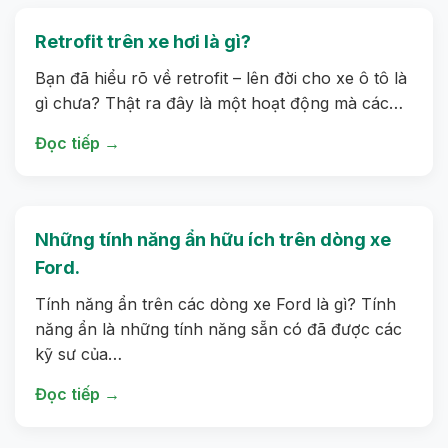
Retrofit trên xe hơi là gì?
Bạn đã hiểu rõ về retrofit – lên đời cho xe ô tô là
gì chưa? Thật ra đây là một hoạt động mà các…
Đọc tiếp →
Những tính năng ẩn hữu ích trên dòng xe
Ford.
Tính năng ẩn trên các dòng xe Ford là gì? Tính
năng ẩn là những tính năng sẵn có đã được các
kỹ sư của…
Đọc tiếp →