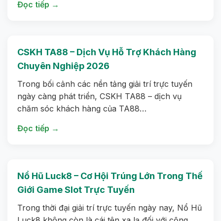
Đọc tiếp →
CSKH TA88 – Dịch Vụ Hỗ Trợ Khách Hàng
Chuyên Nghiệp 2026
Trong bối cảnh các nền tảng giải trí trực tuyến
ngày càng phát triển, CSKH TA88 – dịch vụ
chăm sóc khách hàng của TA88…
Đọc tiếp →
Nổ Hũ Luck8 – Cơ Hội Trúng Lớn Trong Thế
Giới Game Slot Trực Tuyến
Trong thời đại giải trí trực tuyến ngày nay, Nổ Hũ
Luck8 không còn là cái tên xa lạ đối với cộng