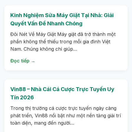
Kinh Nghiệm Sửa Máy Giặt Tại Nhà: Giải
Quyết Vấn Đề Nhanh Chóng
Đôi Nét Về Máy Giặt Máy giặt đã trở thành một
phần không thể thiếu trong mỗi gia đình Việt
Nam. Chúng không chỉ giúp…
Đọc tiếp →
Vin88 – Nhà Cái Cá Cược Trực Tuyến Uy
Tín 2026
Trong thị trường cá cược trực tuyến ngày càng
phát triển, Vin88 nổi bật như một nền tảng giải trí
toàn diện, mang đến người…