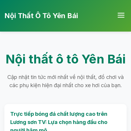
Nội Thất Ô Tô Yên Bái
Nội thất ô tô Yên Bái
Cập nhật tin tức mới nhất về nội thất, đồ chơi và
các phụ kiện hiện đại nhất cho xe hơi của bạn.
Trực tiếp bóng đá chất lượng cao trên
Lương sơn TV: Lựa chọn hàng đầu cho
người hâm mộ