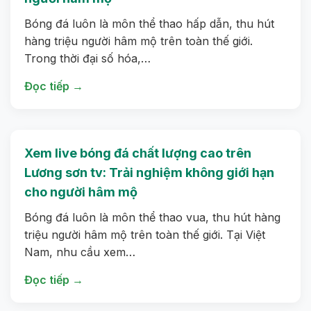
Bóng đá luôn là môn thể thao hấp dẫn, thu hút
hàng triệu người hâm mộ trên toàn thế giới.
Trong thời đại số hóa,…
Đọc tiếp →
Xem live bóng đá chất lượng cao trên
Lương sơn tv: Trải nghiệm không giới hạn
cho người hâm mộ
Bóng đá luôn là môn thể thao vua, thu hút hàng
triệu người hâm mộ trên toàn thế giới. Tại Việt
Nam, nhu cầu xem…
Đọc tiếp →