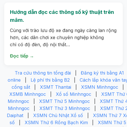
Hướng dẫn đọc các thông số kỹ thuật trên
mâm.
Cùng với trào lưu độ xe đang ngày càng lan rộng
hơn, các dân chơi xe chuyên nghiệp không
chỉ có độ đèn, độ nội thất…
Đọc tiếp →
Tra cứu thông tin tổng đài
|
Đăng ký thi bằng A1
online
|
Lệ phí thi bằng B2
|
Cách lắp khóa vân ta
cổng sắt
|
XSMT Thantai
|
XSMN Minhngoc
|
XSMB Minhngoc
|
Xổ số Minhngoc
|
XSMT Thứ 
Minhngoc
|
XSMT Thứ 5 Minhngoc
|
XSMT Thứ 
Minhngoc
|
XSMT Thứ 3 Minhngoc
|
XSMT Thứ 
Daiphat
|
XSMN Chủ Nhật Xổ số
|
XSMN Thứ 7 X
số
|
XSMN Thứ 6 Rồng Bạch Kim
|
XSMN Thứ 5