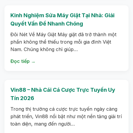
Kinh Nghiệm Sửa Máy Giặt Tại Nhà: Giải
Quyết Vấn Đề Nhanh Chóng
Đôi Nét Về Máy Giặt Máy giặt đã trở thành một
phần không thể thiếu trong mỗi gia đình Việt
Nam. Chúng không chỉ giúp…
Đọc tiếp →
Vin88 – Nhà Cái Cá Cược Trực Tuyến Uy
Tín 2026
Trong thị trường cá cược trực tuyến ngày càng
phát triển, Vin88 nổi bật như một nền tảng giải trí
toàn diện, mang đến người…