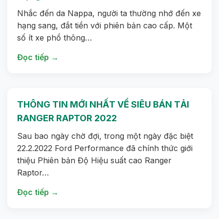
Nhắc đến da Nappa, người ta thường nhớ đến xe
hạng sang, đắt tiền với phiên bản cao cấp. Một
số ít xe phổ thông…
Đọc tiếp →
THÔNG TIN MỚI NHẤT VỀ SIÊU BÁN TẢI
RANGER RAPTOR 2022
Sau bao ngày chờ đợi, trong một ngày đặc biệt
22.2.2022 Ford Performance đã chính thức giới
thiệu Phiên bản Độ Hiệu suất cao Ranger
Raptor…
Đọc tiếp →