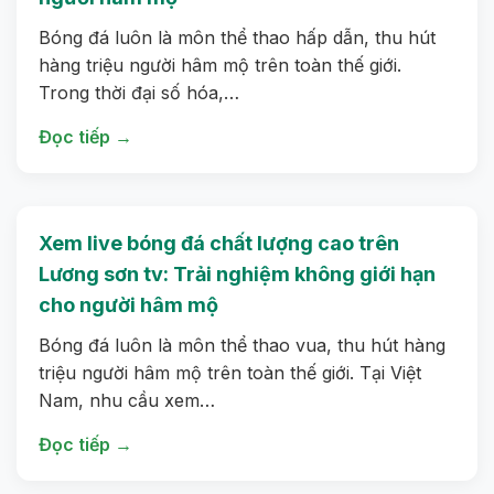
Bóng đá luôn là môn thể thao hấp dẫn, thu hút
hàng triệu người hâm mộ trên toàn thế giới.
Trong thời đại số hóa,…
Đọc tiếp →
Xem live bóng đá chất lượng cao trên
Lương sơn tv: Trải nghiệm không giới hạn
cho người hâm mộ
Bóng đá luôn là môn thể thao vua, thu hút hàng
triệu người hâm mộ trên toàn thế giới. Tại Việt
Nam, nhu cầu xem…
Đọc tiếp →