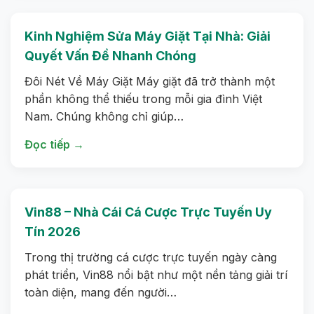
Kinh Nghiệm Sửa Máy Giặt Tại Nhà: Giải
Quyết Vấn Đề Nhanh Chóng
Đôi Nét Về Máy Giặt Máy giặt đã trở thành một
phần không thể thiếu trong mỗi gia đình Việt
Nam. Chúng không chỉ giúp…
Đọc tiếp →
Vin88 – Nhà Cái Cá Cược Trực Tuyến Uy
Tín 2026
Trong thị trường cá cược trực tuyến ngày càng
phát triển, Vin88 nổi bật như một nền tảng giải trí
toàn diện, mang đến người…