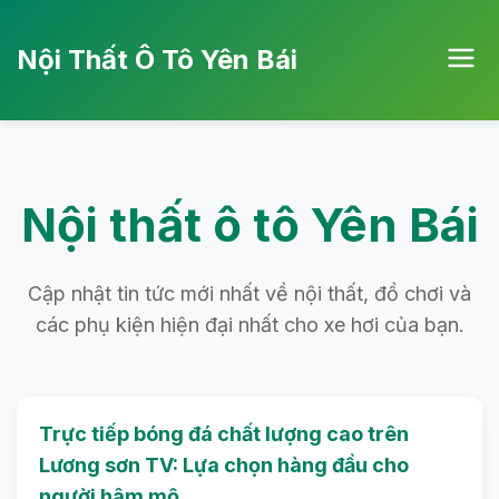
Nội Thất Ô Tô Yên Bái
Nội thất ô tô Yên Bái
Cập nhật tin tức mới nhất về nội thất, đồ chơi và
các phụ kiện hiện đại nhất cho xe hơi của bạn.
Trực tiếp bóng đá chất lượng cao trên
Lương sơn TV: Lựa chọn hàng đầu cho
người hâm mộ