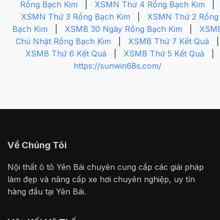
Rồng Bạch Kim
|
XSMN Thứ 4 Rồng Bạch Kim
|
XSMN Thứ 3 Rồng Bạch Kim
|
XSMN Thứ 2 Rồng
Bạch Kim
|
XSMB 30 Ngày Rồng Bạch Kim
|
XSM
Chủ Nhật Rồng Bạch Kim
|
XSMB Thứ 7 Kết Quả
|
XSMB Thứ 6 Kết Quả
|
XSMB Thứ 5 Kết Quả
|
https://sunwin68s.com/
Về Chúng Tôi
Nội thất ô tô Yên Bái chuyên cung cấp các giải pháp
làm đẹp và nâng cấp xe hơi chuyên nghiệp, uy tín
hàng đầu tại Yên Bái.