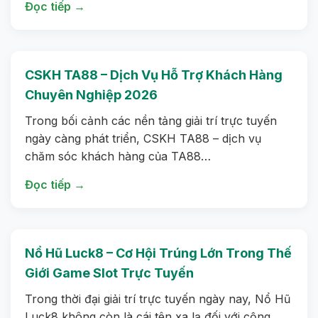
Đọc tiếp →
CSKH TA88 – Dịch Vụ Hỗ Trợ Khách Hàng
Chuyên Nghiệp 2026
Trong bối cảnh các nền tảng giải trí trực tuyến
ngày càng phát triển, CSKH TA88 – dịch vụ
chăm sóc khách hàng của TA88…
Đọc tiếp →
Nổ Hũ Luck8 – Cơ Hội Trúng Lớn Trong Thế
Giới Game Slot Trực Tuyến
Trong thời đại giải trí trực tuyến ngày nay, Nổ Hũ
Luck8 không còn là cái tên xa lạ đối với cộng