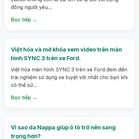
đồng người yêu…
Đọc tiếp →
Việt hóa và mở khóa xem video trên màn
hình SYNC 3 trên xe Ford.
Việt hóa màn hình SYNC 3 trên xe Ford đem đến
trải nghiệm sử dụng xe tuyệt vời nhất cho bạn khi
có thể sử…
Đọc tiếp →
Vì sao da Nappa giúp ô tô trở nên sang
trọng hơn?