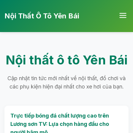
Nội Thất Ô Tô Yên Bái
Nội thất ô tô Yên Bái
Cập nhật tin tức mới nhất về nội thất, đồ chơi và
các phụ kiện hiện đại nhất cho xe hơi của bạn.
Trực tiếp bóng đá chất lượng cao trên
Lương sơn TV: Lựa chọn hàng đầu cho
người hâm mộ