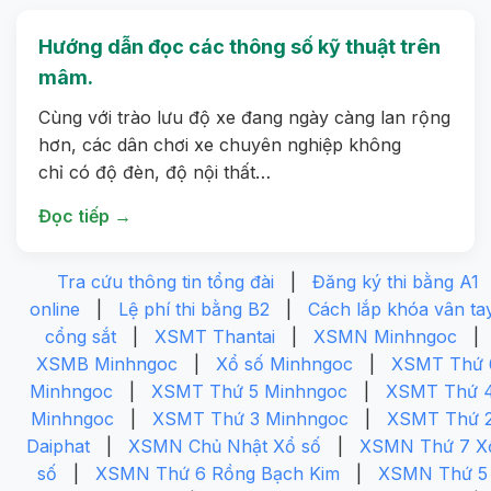
Hướng dẫn đọc các thông số kỹ thuật trên
mâm.
Cùng với trào lưu độ xe đang ngày càng lan rộng
hơn, các dân chơi xe chuyên nghiệp không
chỉ có độ đèn, độ nội thất…
Đọc tiếp →
Tra cứu thông tin tổng đài
|
Đăng ký thi bằng A1
online
|
Lệ phí thi bằng B2
|
Cách lắp khóa vân ta
cổng sắt
|
XSMT Thantai
|
XSMN Minhngoc
|
XSMB Minhngoc
|
Xổ số Minhngoc
|
XSMT Thứ 
Minhngoc
|
XSMT Thứ 5 Minhngoc
|
XSMT Thứ 
Minhngoc
|
XSMT Thứ 3 Minhngoc
|
XSMT Thứ 
Daiphat
|
XSMN Chủ Nhật Xổ số
|
XSMN Thứ 7 X
số
|
XSMN Thứ 6 Rồng Bạch Kim
|
XSMN Thứ 5