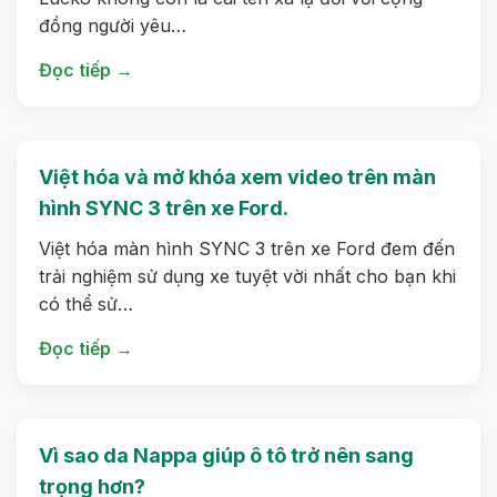
đồng người yêu…
Đọc tiếp →
Việt hóa và mở khóa xem video trên màn
hình SYNC 3 trên xe Ford.
Việt hóa màn hình SYNC 3 trên xe Ford đem đến
trải nghiệm sử dụng xe tuyệt vời nhất cho bạn khi
có thể sử…
Đọc tiếp →
Vì sao da Nappa giúp ô tô trở nên sang
trọng hơn?