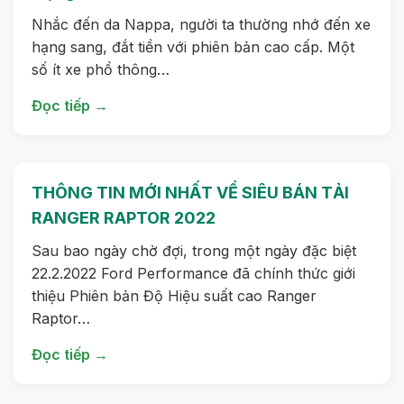
Nhắc đến da Nappa, người ta thường nhớ đến xe
hạng sang, đắt tiền với phiên bản cao cấp. Một
số ít xe phổ thông…
Đọc tiếp →
THÔNG TIN MỚI NHẤT VỀ SIÊU BÁN TẢI
RANGER RAPTOR 2022
Sau bao ngày chờ đợi, trong một ngày đặc biệt
22.2.2022 Ford Performance đã chính thức giới
thiệu Phiên bản Độ Hiệu suất cao Ranger
Raptor…
Đọc tiếp →