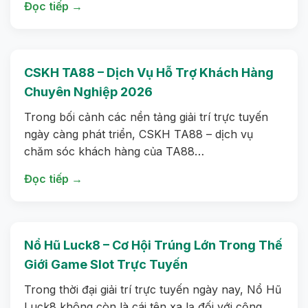
Đọc tiếp →
CSKH TA88 – Dịch Vụ Hỗ Trợ Khách Hàng
Chuyên Nghiệp 2026
Trong bối cảnh các nền tảng giải trí trực tuyến
ngày càng phát triển, CSKH TA88 – dịch vụ
chăm sóc khách hàng của TA88…
Đọc tiếp →
Nổ Hũ Luck8 – Cơ Hội Trúng Lớn Trong Thế
Giới Game Slot Trực Tuyến
Trong thời đại giải trí trực tuyến ngày nay, Nổ Hũ
Luck8 không còn là cái tên xa lạ đối với cộng