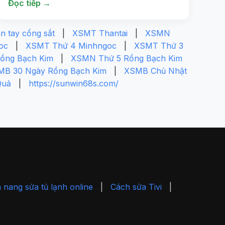
Đọc tiếp →
n tay cổng sắt
|
XSMT Thantai
|
XSMN
oc
|
XSMT Thứ 4 Minhngoc
|
XSMT Thứ 3
ồng Bạch Kim
|
XSMN Thứ 5 Rồng Bạch Kim
MB 30 Ngày Rồng Bạch Kim
|
XSMB Chủ Nhật
Quả
|
https://sunwin68s.com/
 nang sửa tủ lạnh online
|
Cách sửa Tivi
|