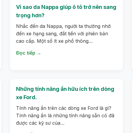
Vì sao da Nappa giúp ô tô trở nên sang
trọng hơn?
Nhắc đến da Nappa, người ta thường nhớ
đến xe hạng sang, đắt tiền với phiên bản
cao cấp. Một số ít xe phổ thông…
Đọc tiếp →
Những tính năng ẩn hữu ích trên dòng
xe Ford.
Tính năng ẩn trên các dòng xe Ford là gì?
Tính năng ẩn là những tính năng sẵn có đã
được các kỹ sư của…