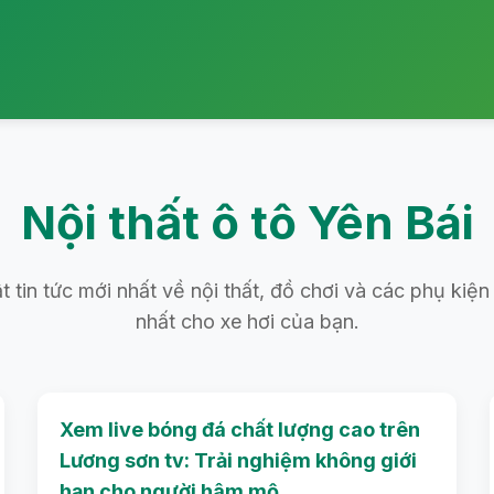
Nội thất ô tô Yên Bái
 tin tức mới nhất về nội thất, đồ chơi và các phụ kiện
nhất cho xe hơi của bạn.
Xem live bóng đá chất lượng cao trên
Lương sơn tv: Trải nghiệm không giới
hạn cho người hâm mộ