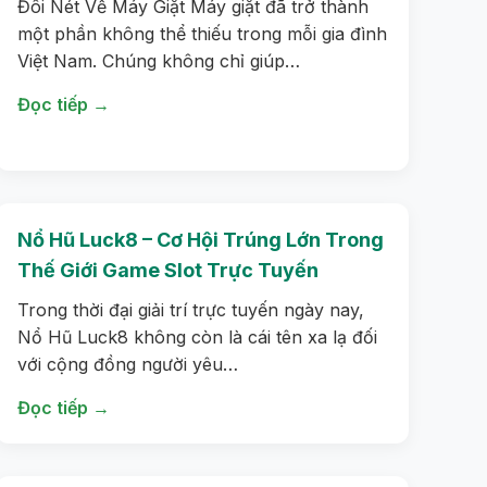
Đôi Nét Về Máy Giặt Máy giặt đã trở thành
một phần không thể thiếu trong mỗi gia đình
Việt Nam. Chúng không chỉ giúp…
Đọc tiếp →
Nổ Hũ Luck8 – Cơ Hội Trúng Lớn Trong
Thế Giới Game Slot Trực Tuyến
Trong thời đại giải trí trực tuyến ngày nay,
Nổ Hũ Luck8 không còn là cái tên xa lạ đối
với cộng đồng người yêu…
Đọc tiếp →