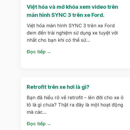
Việt hóa và mở khóa xem video trên
màn hình SYNC 3 trên xe Ford.
Việt hóa màn hình SYNC 3 trên xe Ford
đem đến trải nghiệm sử dụng xe tuyệt vời
nhất cho bạn khi có thể sử…
Đọc tiếp →
Retrofit trên xe hơi là gì?
Bạn đã hiểu rõ về retrofit – lên đời cho xe ô
tô là gì chưa? Thật ra đây là một hoạt động
mà các…
Đọc tiếp →