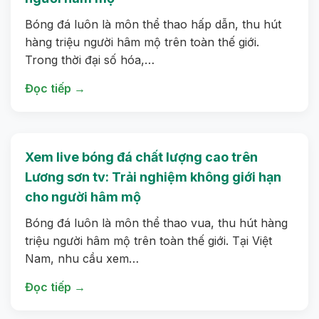
Bóng đá luôn là môn thể thao hấp dẫn, thu hút
hàng triệu người hâm mộ trên toàn thế giới.
Trong thời đại số hóa,…
Đọc tiếp →
Xem live bóng đá chất lượng cao trên
Lương sơn tv: Trải nghiệm không giới hạn
cho người hâm mộ
Bóng đá luôn là môn thể thao vua, thu hút hàng
triệu người hâm mộ trên toàn thế giới. Tại Việt
Nam, nhu cầu xem…
Đọc tiếp →