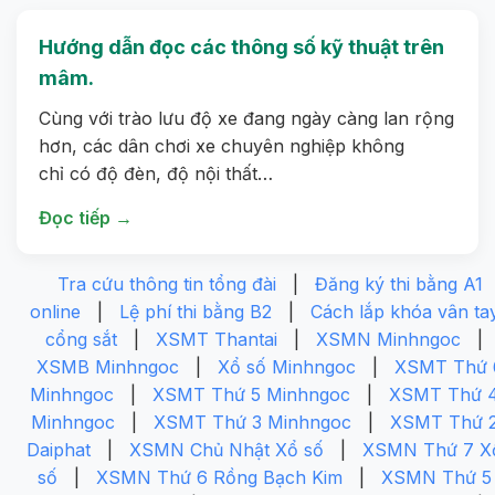
Hướng dẫn đọc các thông số kỹ thuật trên
mâm.
Cùng với trào lưu độ xe đang ngày càng lan rộng
hơn, các dân chơi xe chuyên nghiệp không
chỉ có độ đèn, độ nội thất…
Đọc tiếp →
Tra cứu thông tin tổng đài
|
Đăng ký thi bằng A1
online
|
Lệ phí thi bằng B2
|
Cách lắp khóa vân ta
cổng sắt
|
XSMT Thantai
|
XSMN Minhngoc
|
XSMB Minhngoc
|
Xổ số Minhngoc
|
XSMT Thứ 
Minhngoc
|
XSMT Thứ 5 Minhngoc
|
XSMT Thứ 
Minhngoc
|
XSMT Thứ 3 Minhngoc
|
XSMT Thứ 
Daiphat
|
XSMN Chủ Nhật Xổ số
|
XSMN Thứ 7 X
số
|
XSMN Thứ 6 Rồng Bạch Kim
|
XSMN Thứ 5