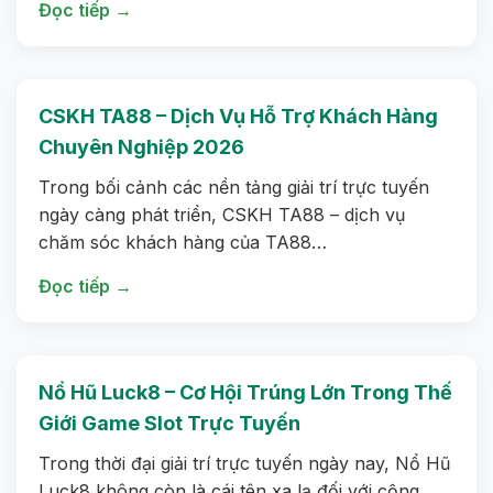
Đọc tiếp →
CSKH TA88 – Dịch Vụ Hỗ Trợ Khách Hàng
Chuyên Nghiệp 2026
Trong bối cảnh các nền tảng giải trí trực tuyến
ngày càng phát triển, CSKH TA88 – dịch vụ
chăm sóc khách hàng của TA88…
Đọc tiếp →
Nổ Hũ Luck8 – Cơ Hội Trúng Lớn Trong Thế
Giới Game Slot Trực Tuyến
Trong thời đại giải trí trực tuyến ngày nay, Nổ Hũ
Luck8 không còn là cái tên xa lạ đối với cộng