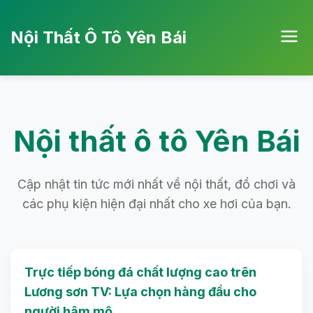
Nội Thất Ô Tô Yên Bái
Nội thất ô tô Yên Bái
Cập nhật tin tức mới nhất về nội thất, đồ chơi và
các phụ kiện hiện đại nhất cho xe hơi của bạn.
Trực tiếp bóng đá chất lượng cao trên
Lương sơn TV: Lựa chọn hàng đầu cho
người hâm mộ