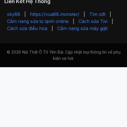
Liên Kết Hệ Thống
sky88
|
https://vua88.monster/
|
Tìm sđt
|
Cẩm nang sửa tủ lạnh online
|
Cách sửa Tivi
|
Cách sửa điều hòa
|
Cẩm nang sửa máy giặt
© 2026 Nội Thất Ô Tô Yên Bái. Cập nhật mọi thông tin về phụ
kiện xe hơi.