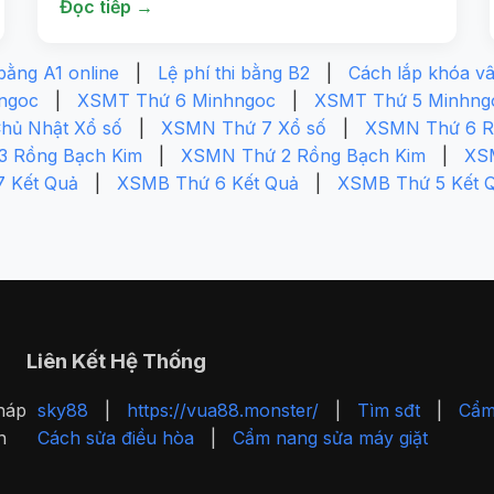
Đọc tiếp →
bằng A1 online
|
Lệ phí thi bằng B2
|
Cách lắp khóa vâ
ngoc
|
XSMT Thứ 6 Minhngoc
|
XSMT Thứ 5 Minhng
ủ Nhật Xổ số
|
XSMN Thứ 7 Xổ số
|
XSMN Thứ 6 R
 Rồng Bạch Kim
|
XSMN Thứ 2 Rồng Bạch Kim
|
XS
 Kết Quả
|
XSMB Thứ 6 Kết Quả
|
XSMB Thứ 5 Kết 
Liên Kết Hệ Thống
pháp
sky88
|
https://vua88.monster/
|
Tìm sđt
|
Cẩm
n
Cách sửa điều hòa
|
Cẩm nang sửa máy giặt