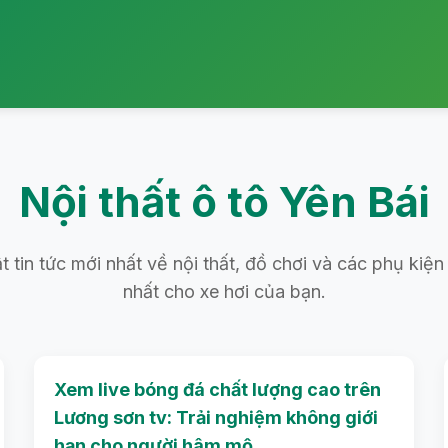
Nội thất ô tô Yên Bái
 tin tức mới nhất về nội thất, đồ chơi và các phụ kiện
nhất cho xe hơi của bạn.
Xem live bóng đá chất lượng cao trên
Lương sơn tv: Trải nghiệm không giới
hạn cho người hâm mộ