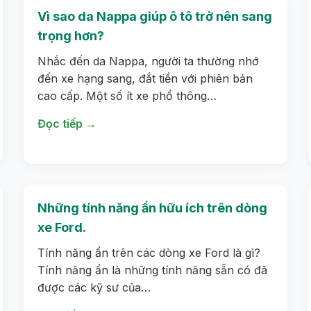
Vì sao da Nappa giúp ô tô trở nên sang
trọng hơn?
Nhắc đến da Nappa, người ta thường nhớ
đến xe hạng sang, đắt tiền với phiên bản
cao cấp. Một số ít xe phổ thông…
Đọc tiếp →
Những tính năng ẩn hữu ích trên dòng
xe Ford.
Tính năng ẩn trên các dòng xe Ford là gì?
Tính năng ẩn là những tính năng sẵn có đã
được các kỹ sư của…