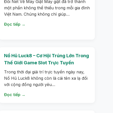
Đôi Nét Về Máy Giặt Máy giặt đã trở thành
một phần không thể thiếu trong mỗi gia đình
Việt Nam. Chúng không chỉ giúp…
Đọc tiếp →
Nổ Hũ Luck8 – Cơ Hội Trúng Lớn Trong
Thế Giới Game Slot Trực Tuyến
Trong thời đại giải trí trực tuyến ngày nay,
Nổ Hũ Luck8 không còn là cái tên xa lạ đối
với cộng đồng người yêu…
Đọc tiếp →