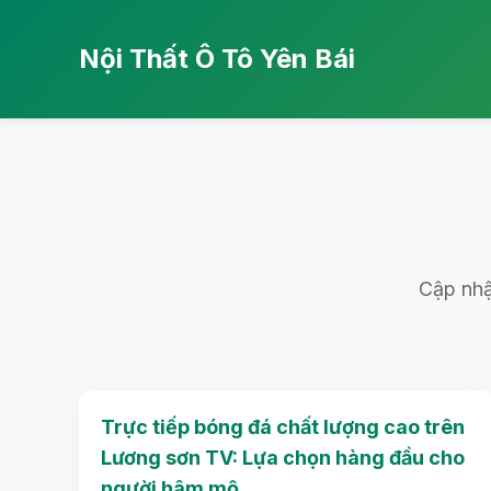
Nội Thất Ô Tô Yên Bái
Cập nhật
Trực tiếp bóng đá chất lượng cao trên
Lương sơn TV: Lựa chọn hàng đầu cho
người hâm mộ